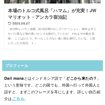
本場のトルコ式風呂「ハマム」が充実！JW
マリオット・アンカラ宿泊記
2020.08.27
2019年レバラン休暇。約10日間のロングバケーション。例年はギリ
やバリ島など南の島バカンスを敢行していたが、それもやや飽き気
味。 ここはひとつ、行ったことのない遠い国を旅行したいな、と思
いたったが吉日。ト...
プロフィール
Dari mana
とはインドネシア語で「
どこから来たの？
」
という意味です。どこの国でも、外国へ行って外国人と
話すと、まずこのフレーズを耳にします。詳しい自己紹
介は
こちら
。