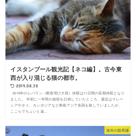
イスタンブール観光記【ネコ編】。古今東
西が入り混じる猫の都市。
2019.08.30
2019年のレバラン（断食明け大祭）休暇は11日間の長期休暇となり
ました。 年初に一年間の旅程を計画していたところ、最近はマレー
シアやタイ、カンボジアなど東南アジア各国を旅していましたが、
ここらでちょいと遠...
海外の競馬場