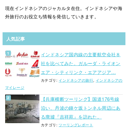
現在インドネシアのジャカルタ在住。インドネシアや海
外旅行のお役立ち情報を発信していきます。
人気記事
インドネシア国内線の主要航空会社８
社を比べてみた。ガルーダ・ライオン
エア・シティリンク・エアアジア…
カテゴリ:
インドネシアの旅行
,
インドネシアの
マイレージ
【兵庫横断ツーリング】国道176号線
沿い、丹波の鐘ケ坂トンネル周辺にあ
る廃墟『吉祥苑』を訪れた。
カテゴリ:
ツーリングレポート