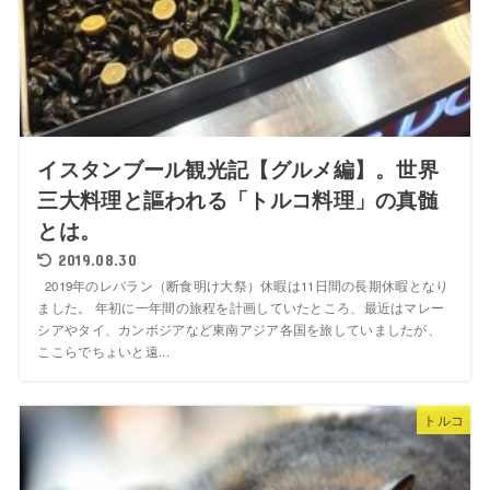
イスタンブール観光記【グルメ編】。世界
三大料理と謳われる「トルコ料理」の真髄
とは。
2019.08.30
2019年のレバラン（断食明け大祭）休暇は11日間の長期休暇となり
ました。 年初に一年間の旅程を計画していたところ、最近はマレー
シアやタイ、カンボジアなど東南アジア各国を旅していましたが、
ここらでちょいと遠...
トルコ