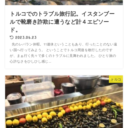
トルコでのトラブル旅行記。イスタンブー
ルで靴磨き詐欺に遭うなど計４エピソー
ド。
2023.06.23
先のレバラン休暇。11連休ということもあり、行ったことのない遠
い国へ行ってみよう。 ということでトルコ周遊を敢行したのです
が、まぁ行く先々で多くのトラブルに見舞われました。 ひとり旅の
心許なさをひしひし感じ...
トルコ