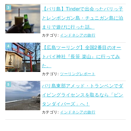
【バリ島】Tinderで出会ったバリっ子
とレンボンガン島・チュニガン島に泊
まりで遊びに行った話。
カテゴリ:
インドネシアの旅行
【広島ツーリング】全国2番目のオー
トバイ神社『長笹 楽山』に行ってみ
た。
カテゴリ:
ツーリングレポート
バリ島東部アメッド・トランベンでダ
イビングライセンスを取るなら「ビン
タンダイバーズ」へ！
カテゴリ:
インドネシアの旅行