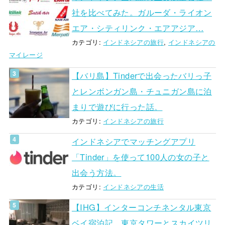
社を比べてみた。ガルーダ・ライオン
エア・シティリンク・エアアジア…
カテゴリ:
インドネシアの旅行
,
インドネシアの
マイレージ
【バリ島】Tinderで出会ったバリっ子
とレンボンガン島・チュニガン島に泊
まりで遊びに行った話。
カテゴリ:
インドネシアの旅行
インドネシアでマッチングアプリ
「Tinder」を使って100人の女の子と
出会う方法。
カテゴリ:
インドネシアの生活
【IHG】インターコンチネンタル東京
ベイ宿泊記。東京タワーとスカイツリ