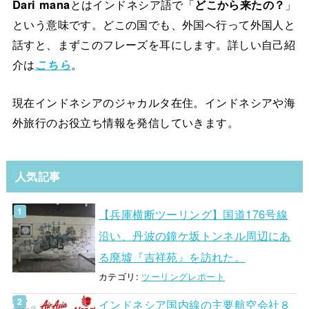
Dari mana
とはインドネシア語で「
どこから来たの？
」
という意味です。どこの国でも、外国へ行って外国人と
話すと、まずこのフレーズを耳にします。詳しい自己紹
介は
こちら
。
現在インドネシアのジャカルタ在住。インドネシアや海
外旅行のお役立ち情報を発信していきます。
人気記事
【兵庫横断ツーリング】国道176号線
沿い、丹波の鐘ケ坂トンネル周辺にあ
る廃墟『吉祥苑』を訪れた。
カテゴリ:
ツーリングレポート
インドネシア国内線の主要航空会社８