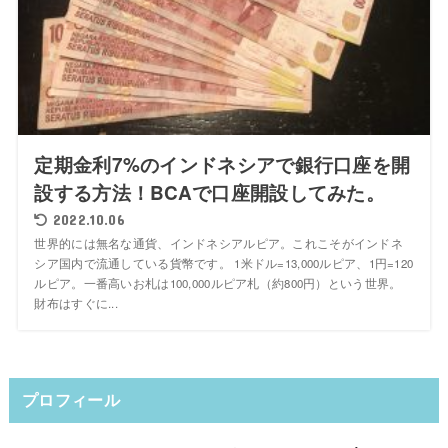
定期金利7%のインドネシアで銀行口座を開
設する方法！BCAで口座開設してみた。
2022.10.06
世界的には無名な通貨、インドネシアルピア。これこそがインドネ
シア国内で流通している貨幣です。 1米ドル=13,000ルピア、1円=120
ルピア。一番高いお札は100,000ルピア札（約800円）という世界。
財布はすぐに...
プロフィール