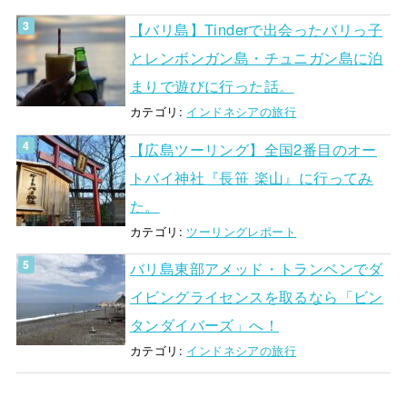
【バリ島】Tinderで出会ったバリっ子
とレンボンガン島・チュニガン島に泊
まりで遊びに行った話。
カテゴリ:
インドネシアの旅行
【広島ツーリング】全国2番目のオー
トバイ神社『長笹 楽山』に行ってみ
た。
カテゴリ:
ツーリングレポート
バリ島東部アメッド・トランベンでダ
イビングライセンスを取るなら「ビン
タンダイバーズ」へ！
カテゴリ:
インドネシアの旅行