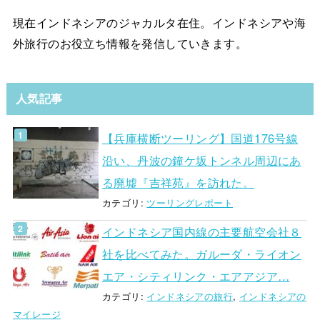
現在インドネシアのジャカルタ在住。インドネシアや海
外旅行のお役立ち情報を発信していきます。
人気記事
【兵庫横断ツーリング】国道176号線
沿い、丹波の鐘ケ坂トンネル周辺にあ
る廃墟『吉祥苑』を訪れた。
カテゴリ:
ツーリングレポート
インドネシア国内線の主要航空会社８
社を比べてみた。ガルーダ・ライオン
エア・シティリンク・エアアジア…
カテゴリ:
インドネシアの旅行
,
インドネシアの
マイレージ