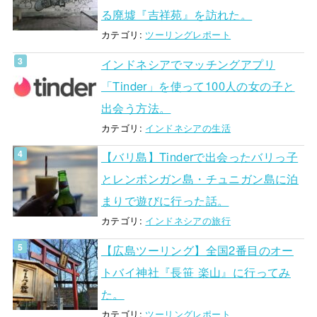
る廃墟『吉祥苑』を訪れた。
カテゴリ:
ツーリングレポート
インドネシアでマッチングアプリ
「Tinder」を使って100人の女の子と
出会う方法。
カテゴリ:
インドネシアの生活
【バリ島】Tinderで出会ったバリっ子
とレンボンガン島・チュニガン島に泊
まりで遊びに行った話。
カテゴリ:
インドネシアの旅行
【広島ツーリング】全国2番目のオー
トバイ神社『長笹 楽山』に行ってみ
た。
カテゴリ:
ツーリングレポート