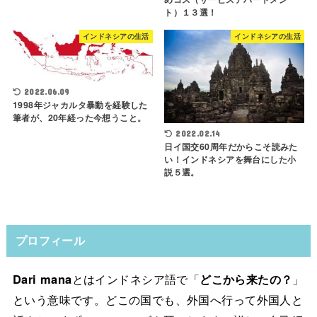
ト）１３選！
インドネシアの生活
インドネシアの生活
2022.06.09
1998年ジャカルタ暴動を経験した
筆者が、20年経った今想うこと。
2022.02.14
日イ国交60周年だからこそ読みた
い！インドネシアを舞台にした小
説５選。
プロフィール
Dari mana
とはインドネシア語で「
どこから来たの？
」
という意味です。どこの国でも、外国へ行って外国人と