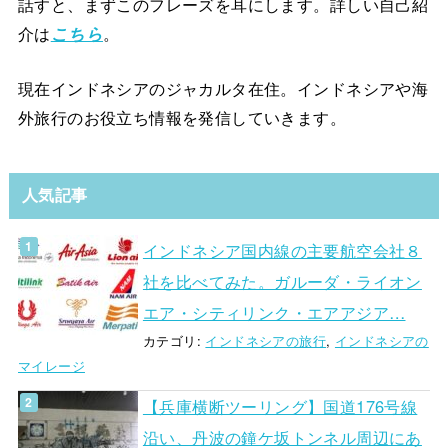
話すと、まずこのフレーズを耳にします。詳しい自己紹
介は
こちら
。
現在インドネシアのジャカルタ在住。インドネシアや海
外旅行のお役立ち情報を発信していきます。
人気記事
インドネシア国内線の主要航空会社８
社を比べてみた。ガルーダ・ライオン
エア・シティリンク・エアアジア…
カテゴリ:
インドネシアの旅行
,
インドネシアの
マイレージ
【兵庫横断ツーリング】国道176号線
沿い、丹波の鐘ケ坂トンネル周辺にあ