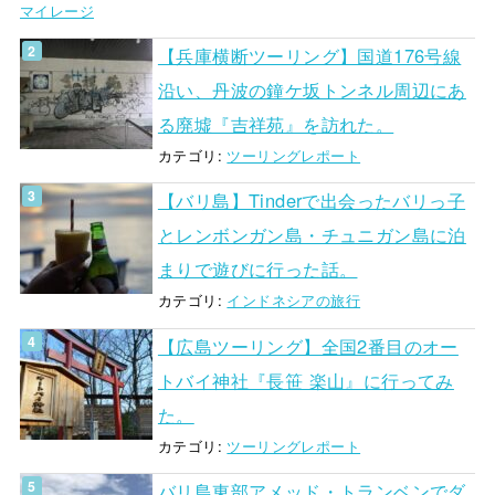
マイレージ
【兵庫横断ツーリング】国道176号線
沿い、丹波の鐘ケ坂トンネル周辺にあ
る廃墟『吉祥苑』を訪れた。
カテゴリ:
ツーリングレポート
【バリ島】Tinderで出会ったバリっ子
とレンボンガン島・チュニガン島に泊
まりで遊びに行った話。
カテゴリ:
インドネシアの旅行
【広島ツーリング】全国2番目のオー
トバイ神社『長笹 楽山』に行ってみ
た。
カテゴリ:
ツーリングレポート
バリ島東部アメッド・トランベンでダ