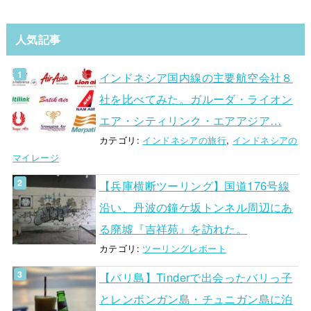
人気記事
インドネシア国内線の主要航空会社８
社を比べてみた。ガルーダ・ライオン
エア・シティリンク・エアアジア…
カテゴリ:
インドネシアの旅行
,
インドネシアの
マイレージ
【兵庫横断ツーリング】国道176号線
沿い、丹波の鐘ケ坂トンネル周辺にあ
る廃墟『吉祥苑』を訪れた。
カテゴリ:
ツーリングレポート
【バリ島】Tinderで出会ったバリっ子
とレンボンガン島・チュニガン島に泊