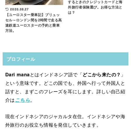
するときのクレジットカードと海
外旅行者保険選び。お得な方法と
2020.08.27
は？
【ユーロスター乗車記】ブリュッ
セル～ロンドン間を2時間で走る高
速鉄道ユーロスターの予約と乗車
方法。
プロフィール
Dari mana
とはインドネシア語で「
どこから来たの？
」
という意味です。どこの国でも、外国へ行って外国人と
話すと、まずこのフレーズを耳にします。詳しい自己紹
介は
こちら
。
現在インドネシアのジャカルタ在住。インドネシアや海
外旅行のお役立ち情報を発信していきます。