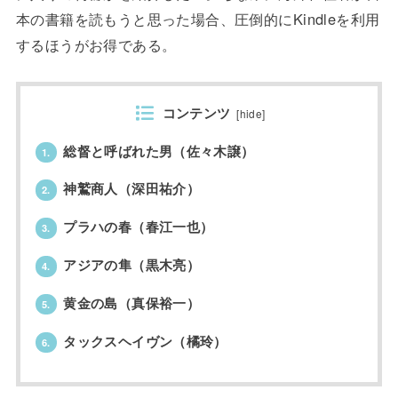
本の書籍を読もうと思った場合、圧倒的にKindleを利用
するほうがお得である。
コンテンツ
[
hide
]
総督と呼ばれた男（佐々木譲）
1.
神鷲商人（深田祐介）
2.
プラハの春（春江一也）
3.
アジアの隼（黒木亮）
4.
黄金の島（真保裕一）
5.
タックスヘイヴン（橘玲）
6.