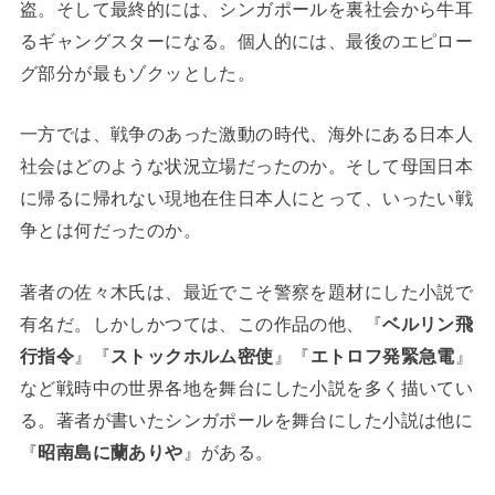
盗。そして最終的には、シンガポールを裏社会から牛耳
るギャングスターになる。個人的には、最後のエピロー
グ部分が最もゾクッとした。
一方では、戦争のあった激動の時代、海外にある日本人
社会はどのような状況立場だったのか。そして母国日本
に帰るに帰れない現地在住日本人にとって、いったい戦
争とは何だったのか。
著者の佐々木氏は、最近でこそ警察を題材にした小説で
有名だ。しかしかつては、この作品の他、『
ベルリン飛
行指令
』『
ストックホルム密使
』『
エトロフ発緊急電
』
など戦時中の世界各地を舞台にした小説を多く描いてい
る。著者が書いたシンガポールを舞台にした小説は他に
『
昭南島に蘭ありや
』がある。