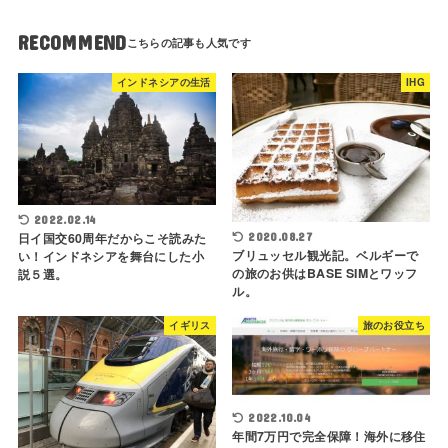
RECOMMEND
インドネシアの生活
IHG
2022.02.14
日イ国交60周年だからこそ読みた
2020.08.27
ブリュッセル観光記。ベルギーで
い！インドネシアを舞台にした小
の旅のお供はBASE SIMとワッフ
説５選。
ル。
イギリス
旅のお役立ち
2022.10.04
年間7万円で完全保障！海外に移住