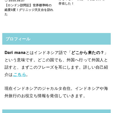
2020.08.27
存在した！
【ロンドン訪問記】世界標準時の
経度0度！グリニッジ天文台を訪れ
た
プロフィール
Dari mana
とはインドネシア語で「
どこから来たの？
」
という意味です。どこの国でも、外国へ行って外国人と
話すと、まずこのフレーズを耳にします。詳しい自己紹
介は
こちら
。
現在インドネシアのジャカルタ在住。インドネシアや海
外旅行のお役立ち情報を発信していきます。