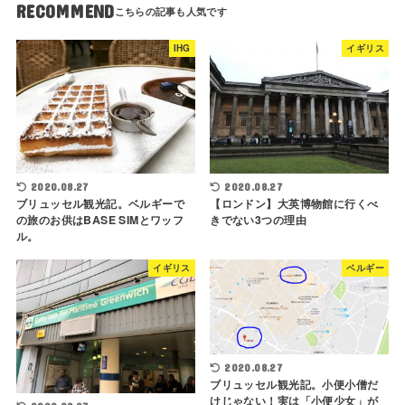
RECOMMEND
IHG
イギリス
2020.08.27
2020.08.27
ブリュッセル観光記。ベルギーで
【ロンドン】大英博物館に行くべ
の旅のお供はBASE SIMとワッフ
きでない3つの理由
ル。
イギリス
ベルギー
2020.08.27
ブリュッセル観光記。小便小僧だ
けじゃない！実は「小便少女」が