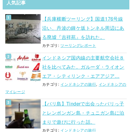
人気記事
【兵庫横断ツーリング】国道176号線
沿い、丹波の鐘ケ坂トンネル周辺にあ
る廃墟『吉祥苑』を訪れた。
カテゴリ:
ツーリングレポート
インドネシア国内線の主要航空会社８
社を比べてみた。ガルーダ・ライオン
エア・シティリンク・エアアジア…
カテゴリ:
インドネシアの旅行
,
インドネシアの
マイレージ
【バリ島】Tinderで出会ったバリっ子
とレンボンガン島・チュニガン島に泊
まりで遊びに行った話。
カテゴリ:
インドネシアの旅行