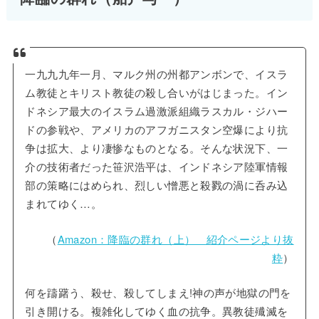
一九九九年一月、マルク州の州都アンボンで、イスラ
ム教徒とキリスト教徒の殺し合いがはじまった。イン
ドネシア最大のイスラム過激派組織ラスカル・ジハー
ドの参戦や、アメリカのアフガニスタン空爆により抗
争は拡大、より凄惨なものとなる。そんな状況下、一
介の技術者だった笹沢浩平は、インドネシア陸軍情報
部の策略にはめられ、烈しい憎悪と殺戮の渦に呑み込
まれてゆく…。
（
Amazon：降臨の群れ（上） 紹介ページより抜
粋
）
何を躊躇う、殺せ、殺してしまえ!神の声が地獄の門を
引き開ける。複雑化してゆく血の抗争。異教徒殱滅を