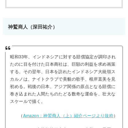
神鷲商人（深田祐介）
昭和33年、インドネシアに対する賠償協定が調印され
たのに目を付けた日本商社は、巨額の利益を求め画策
する。その翌年、日本を訪れたインドネシア大統領ス
カルノは、ナイトクラブで美貌の歌手、根岸直美を見
初める。戦後の日本、アジア関係の原点となる賠償に
巻き込まれた人間たちのたどる数奇な運命を、壮大な
スケールで描く。
（
Amazon：神鷲商人（上）紹介ページより抜粋
）