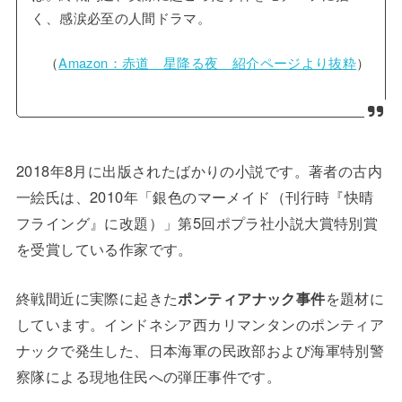
く、感涙必至の人間ドラマ。
（
Amazon：赤道 星降る夜 紹介ページより抜粋
）
2018年8月に出版されたばかりの小説です。著者の古内
一絵氏は、2010年「銀色のマーメイド（刊行時『快晴
フライング』に改題）」第5回ポプラ社小説大賞特別賞
を受賞している作家です。
終戦間近に実際に起きた
ポンティアナック事件
を題材に
しています。インドネシア西カリマンタンのポンティア
ナックで発生した、日本海軍の民政部および海軍特別警
察隊による現地住民への弾圧事件です。