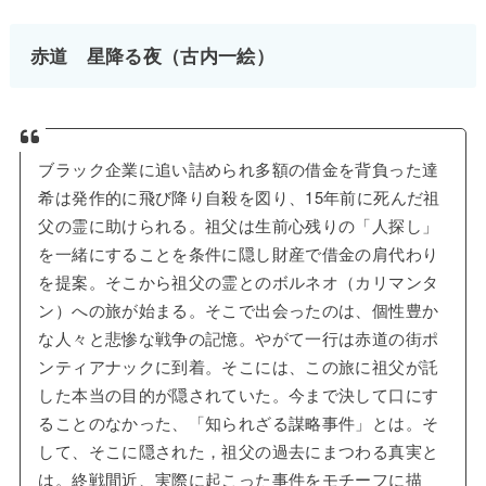
赤道 星降る夜（古内一絵）
ブラック企業に追い詰められ多額の借金を背負った達
希は発作的に飛び降り自殺を図り、15年前に死んだ祖
父の霊に助けられる。祖父は生前心残りの「人探し」
を一緒にすることを条件に隠し財産で借金の肩代わり
を提案。そこから祖父の霊とのボルネオ（カリマンタ
ン）への旅が始まる。そこで出会ったのは、個性豊か
な人々と悲惨な戦争の記憶。やがて一行は赤道の街ポ
ンティアナックに到着。そこには、この旅に祖父が託
した本当の目的が隠されていた。今まで決して口にす
ることのなかった、「知られざる謀略事件」とは。そ
して、そこに隠された，祖父の過去にまつわる真実と
は。終戦間近、実際に起こった事件をモチーフに描