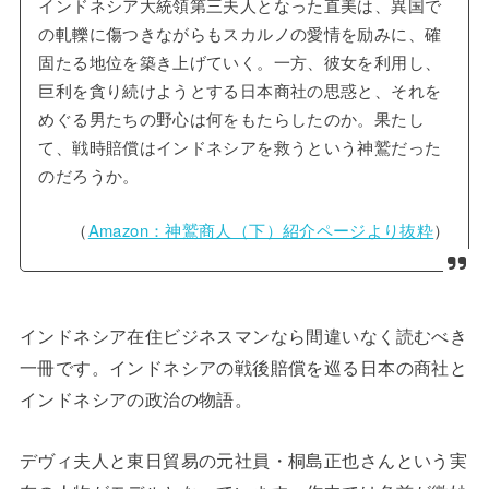
インドネシア大統領第三夫人となった直美は、異国で
の軋轢に傷つきながらもスカルノの愛情を励みに、確
固たる地位を築き上げていく。一方、彼女を利用し、
巨利を貪り続けようとする日本商社の思惑と、それを
めぐる男たちの野心は何をもたらしたのか。果たし
て、戦時賠償はインドネシアを救うという神鷲だった
のだろうか。
（
Amazon：神鷲商人（下）紹介ページより抜粋
）
インドネシア在住ビジネスマンなら間違いなく読むべき
一冊です。インドネシアの戦後賠償を巡る日本の商社と
インドネシアの政治の物語。
デヴィ夫人と東日貿易の元社員・桐島正也さんという実