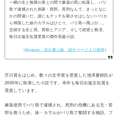
一瞬の生と無限の美との間で麻薬の罠に転落し、バリ
島で逮捕された画家・哲郎。死刑なんて、きっとなに
かの間違いだ。誰にもテッチを殺させはしない!パリか
ら帰国した妹のカヲルはひとり、バリ島へ飛ぶが…。
交錯する生と死、西欧とアジア、そして絶望と救済。
毎日出版文化賞受賞の傑作長篇小説。
（
Amazon：花を運ぶ妹 紹介ページより抜粋
）
芥川賞をはじめ、数々の文学賞を受賞した池澤夏樹氏が
2000年に執筆した小説です。本作も毎日出版文化賞を
受賞しています。
麻薬使用でバリ島で逮捕され、死刑の危機にある兄・哲
郎を救うため、妹・カヲルがバリ島で奮闘する物語。フ