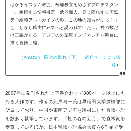
はかるイスラム教徒。分離独立をめざすプロテスタン
ト。暗躍する情報機関、武器商人。見え隠れする国際
テロ組織アル・カイダの影。この地の誰もがゆっくり
と、しかし確実に狂気へと誘われていた…。神の数だ
け正義がある。アジアの火薬庫インドネシアを舞台に
描く冒険巨編。
（
Amazon：降臨の群れ（下） 紹介ページより抜
粋
）
2007年に発刊された上下巻合わせて800ページ以上にも
なる大作です。作者の船戸与一氏は早稲田大学探検部に
所属しており、中国や東南アジアを題材にした冒険小説
を数多く執筆しています。『虹の谷の五月』で直木賞を
受賞しているほか、日本冒険小説協会大賞を6作品で受