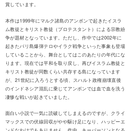
賞しています。
本作は1999年にマルク諸島のアンボンで起きたイスラ
ム教徒とキリスト教徒（プロテスタント）による宗教紛
争が題材となっています。ただし、作中では2002年に
起きたバリ島爆弾テロやイラク戦争といった事象も登場
していることから、舞台としてはこのあたりの年代にな
ります。現在では平和を取り戻し、再びイスラム教徒と
キリスト教徒が同数くらい共存する島になっています
が、21世紀に入ろうとする頃、スハルト政権崩壊直後
のインドネシア混乱に乗じてアンボンでは血で血を洗う
凄惨な戦いが起きていました。
面白い小説で一気に読破してしまえるのですが、クライ
マックスでの伏線回収がやや駆け足になり、ハッピーエ
ンドなわけでもありません。作中、キーパーソンとなる