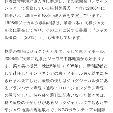
作者は青年海外協力隊に参加し、その後開発コンサルタ
ントとして業務している松村美香氏。本作は2008年に
執筆され、城山三郎経済小説大賞を受賞しています。
1998年ジャカルタ暴動の際は、筆者（私）同様ジャカ
ルタに滞在しており、そのことに関する書籍（『ジャカ
ルタ炎上（2013）』）も執筆しています。
物語の舞台はジョグジャカルタ、そして東ティモール。
2006年に実際に起きたジャワ島中部地震から始まりま
す。菜々美の従兄・稔は8年前（1998年）、新聞記者と
して赴任したインドネシアの東ティモール独立紛争に巻
き込まれ死亡した。最後の便りはジョグジャカルタにあ
るプランバナン寺院（通称：ロロ・ジョングラン寺院）
の写真でした。時を経て週刊誌記者となった菜々美は、
稔の最後の手がかりがあるジョグジャカルタで起きた中
部ジャワ地震の現地取材で、NGOボランティアや国際