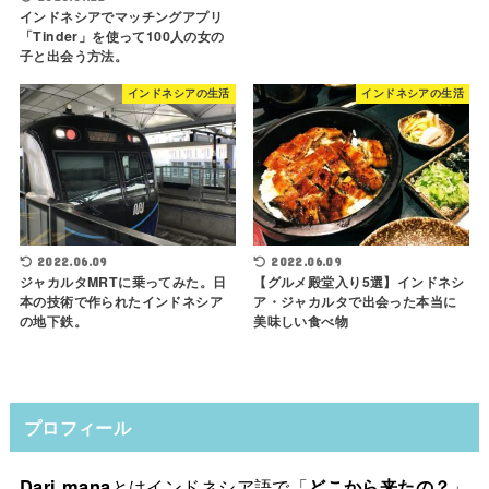
インドネシアでマッチングアプリ
「Tinder」を使って100人の女の
子と出会う方法。
インドネシアの生活
インドネシアの生活
2022.06.09
2022.06.09
ジャカルタMRTに乗ってみた。日
【グルメ殿堂入り5選】インドネシ
本の技術で作られたインドネシア
ア・ジャカルタで出会った本当に
の地下鉄。
美味しい食べ物
プロフィール
Dari mana
とはインドネシア語で「
どこから来たの？
」