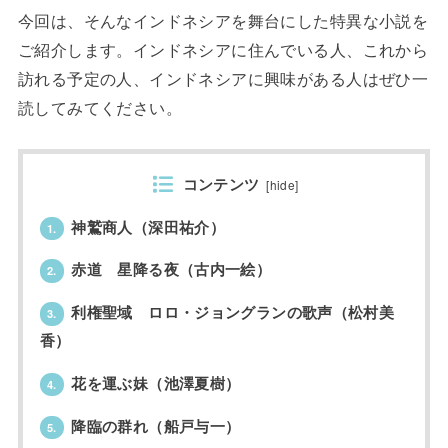
今回は、そんなインドネシアを舞台にした特異な小説を
ご紹介します。インドネシアに住んでいる人、これから
訪れる予定の人、インドネシアに興味がある人はぜひ一
読してみてください。
コンテンツ
[
hide
]
神鷲商人（深田祐介）
1.
赤道 星降る夜（古内一絵）
2.
利権聖域 ロロ・ジョングランの歌声（松村美
3.
香）
花を運ぶ妹（池澤夏樹）
4.
降臨の群れ（船戸与一）
5.