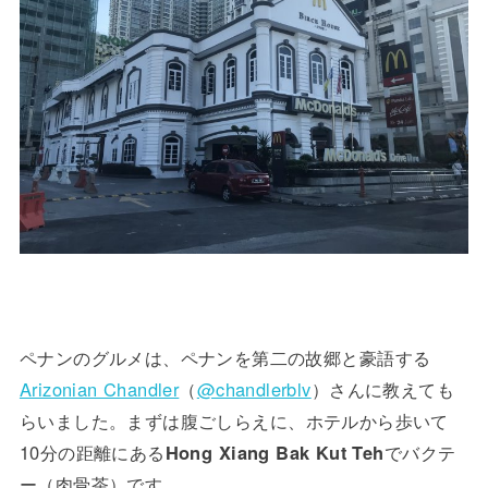
ペナンのグルメは、ペナンを第二の故郷と豪語する
Arizonian Chandler
（
@chandlerblv
）さんに教えても
らいました。
まずは腹ごしらえに、ホテルから歩いて
10分の距離にある
Hong Xiang Bak Kut Teh
でバクテ
ー（肉骨茶）です。