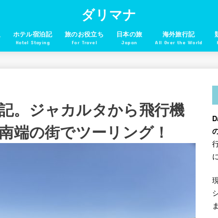
ダリマナ
報
ホテル宿泊記
旅のお役立ち
日本の旅
海外旅行記
Hotel Staying
For Travel
Japan
All Over the World
記。ジャカルタから飛行機
D
最南端の街でツーリング！