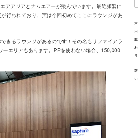
のほかエアアジアとナムエアーが飛んでいます。最近頻繁に
更が行われており、実は今回初めてここにラウンジがあ
本
用
載
のできるラウンジがあるのです！その名もサファイアラ
わ
シャワーエリアもあります。PPを使わない場合、150,000
り
著
い