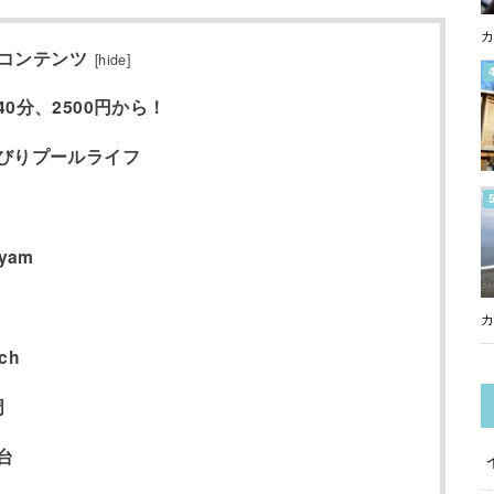
カ
コンテンツ
[
hide
]
0分、2500円から！
びりプールライフ
yam
カ
ch
周
台