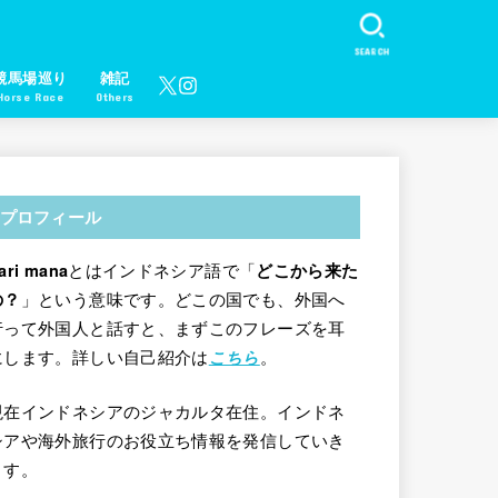
SEARCH
競馬場巡り
雑記
Horse Race
Others
プロフィール
とはインドネシア語で「
ari mana
どこから来た
」という意味です。どこの国でも、外国へ
の？
行って外国人と話すと、まずこのフレーズを耳
にします。詳しい自己紹介は
。
こちら
現在インドネシアのジャカルタ在住。インドネ
シアや海外旅行のお役立ち情報を発信していき
ます。