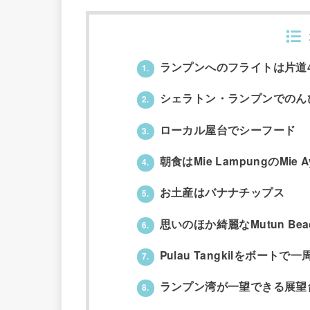
ランプンへのフライトは片道4
1.
シェラトン・ランプンでのん
2.
ローカル屋台でシーフード
3.
朝食はMie LampungのMie A
4.
お土産はバナナチップス
5.
思いのほか綺麗なMutun Bea
6.
Pulau Tangkilをボートで一
7.
ランプン湾が一望できる展望
8.