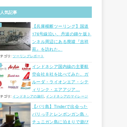
人気記事
【兵庫横断ツーリング】国道
176号線沿い、丹波の鐘ケ坂ト
ンネル周辺にある廃墟『吉祥
苑』を訪れた。
テゴリ:
ツーリングレポート
インドネシア国内線の主要航
空会社８社を比べてみた。ガ
ルーダ・ライオンエア・シテ
ィリンク・エアアジア…
テゴリ:
インドネシアの旅行
,
インドネシアのマイレージ
【バリ島】Tinderで出会った
バリっ子とレンボンガン島・
チュニガン島に泊まりで遊び