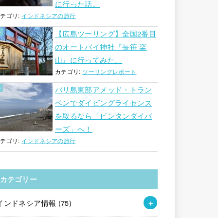
に行った話。
テゴリ:
インドネシアの旅行
【広島ツーリング】全国2番目
のオートバイ神社『長笹 楽
山』に行ってみた。
カテゴリ:
ツーリングレポート
バリ島東部アメッド・トラン
ベンでダイビングライセンス
を取るなら「ビンタンダイバ
ーズ」へ！
テゴリ:
インドネシアの旅行
カテゴリー
インドネシア情報
(75)