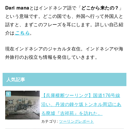
Dari mana
とはインドネシア語で「
どこから来たの？
」
という意味です。どこの国でも、外国へ行って外国人と
話すと、まずこのフレーズを耳にします。詳しい自己紹
介は
こちら
。
現在インドネシアのジャカルタ在住。インドネシアや海
外旅行のお役立ち情報を発信していきます。
人気記事
【兵庫横断ツーリング】国道176号線
沿い、丹波の鐘ケ坂トンネル周辺にあ
る廃墟『吉祥苑』を訪れた。
カテゴリ:
ツーリングレポート