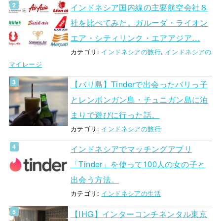
インドネシア国内線の主要航空会社８
社を比べてみた。ガルーダ・ライオン
エア・シティリンク・エアアジア…
カテゴリ:
インドネシアの旅行
,
インドネシアの
マイレージ
【バリ島】Tinderで出会ったバリっ子
とレンボンガン島・チュニガン島に泊
まりで遊びに行った話。
カテゴリ:
インドネシアの旅行
インドネシアでマッチングアプリ
「Tinder」を使って100人の女の子と
出会う方法。
カテゴリ:
インドネシアの生活
【IHG】インターコンチネンタル東京