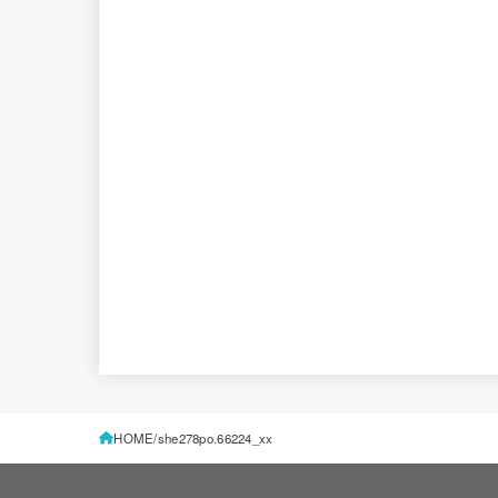
HOME
she278po.66224_xx