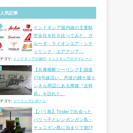
人気記事
インドネシア国内線の主要航
空会社８社を比べてみた。ガ
ルーダ・ライオンエア・シテ
ィリンク・エアアジア…
テゴリ:
インドネシアの旅行
,
インドネシアのマイレージ
【兵庫横断ツーリング】国道
176号線沿い、丹波の鐘ケ坂ト
ンネル周辺にある廃墟『吉祥
苑』を訪れた。
テゴリ:
ツーリングレポート
【バリ島】Tinderで出会った
バリっ子とレンボンガン島・
チュニガン島に泊まりで遊び