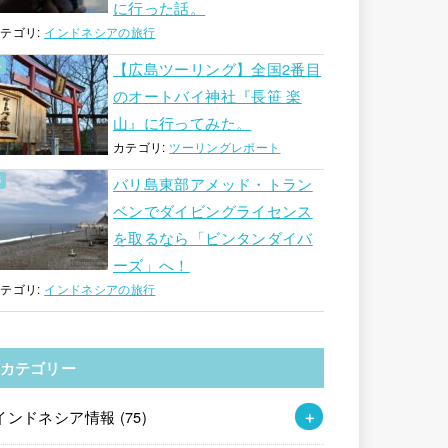
に行った話。
テゴリ:
インドネシアの旅行
【広島ツーリング】全国2番目
のオートバイ神社『長笹 楽
山』に行ってみた。
カテゴリ:
ツーリングレポート
バリ島東部アメッド・トラン
ベンでダイビングライセンス
を取るなら「ビンタンダイバ
ーズ」へ！
テゴリ:
インドネシアの旅行
カテゴリー
インドネシア情報
(75)