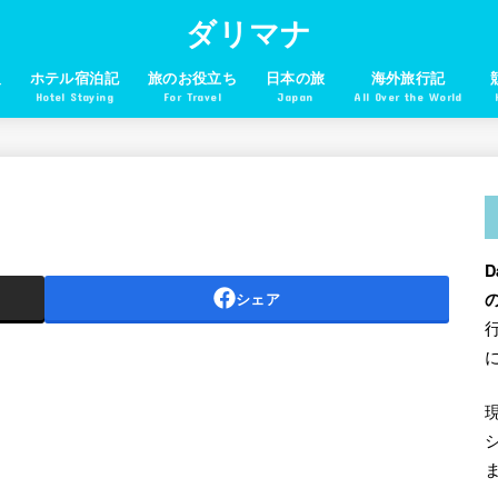
ダリマナ
報
ホテル宿泊記
旅のお役立ち
日本の旅
海外旅行記
Hotel Staying
For Travel
Japan
All Over the World
D
シェア