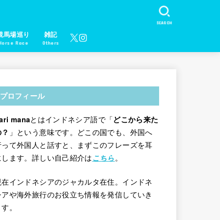
SEARCH
競馬場巡り
雑記
Horse Race
Others
プロフィール
とはインドネシア語で「
ari mana
どこから来た
」という意味です。どこの国でも、外国へ
の？
行って外国人と話すと、まずこのフレーズを耳
にします。詳しい自己紹介は
。
こちら
現在インドネシアのジャカルタ在住。インドネ
シアや海外旅行のお役立ち情報を発信していき
ます。