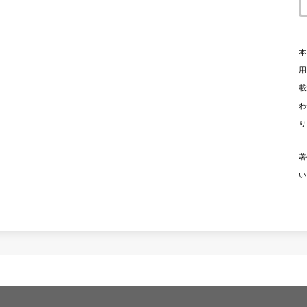
本
用
載
わ
り
著
い