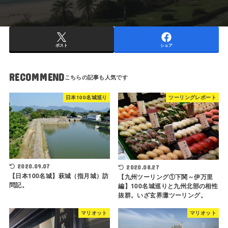
ポスト
シェア
RECOMMEND
日本100名城巡り
ツーリングレポート
2020.09.07
2020.08.27
【日本100名城】萩城（指月城）訪
【九州ツーリング①下関～伊万里
問記。
編】100名城巡りと九州北部の相性
抜群。いざ玄界灘ツーリング。
マリオット
マリオット