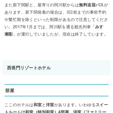
また新下関駅と、最寄りの阿川駅からは
無料送迎バス
が
あります。新下関発着の場合は、3日前までの事前予約
や繁忙期を除くといった制限があるので注意してくださ
い。2017年1月までは、阿川駅を通る観光列車「
みすゞ
潮彩
」が運行していましたが、現在は終了しています。
西長門リゾートホテル
部屋
ここのホテルは
和室
と
洋室
があります。いわゆる
スイー
トルームは和室（特別和室）4部屋
、
洋室（ファミリー