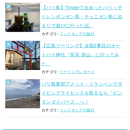
【バリ島】Tinderで出会ったバリっ子
とレンボンガン島・チュニガン島に泊
まりで遊びに行った話。
カテゴリ:
インドネシアの旅行
【広島ツーリング】全国2番目のオー
トバイ神社『長笹 楽山』に行ってみ
た。
カテゴリ:
ツーリングレポート
バリ島東部アメッド・トランベンでダ
イビングライセンスを取るなら「ビン
タンダイバーズ」へ！
カテゴリ:
インドネシアの旅行