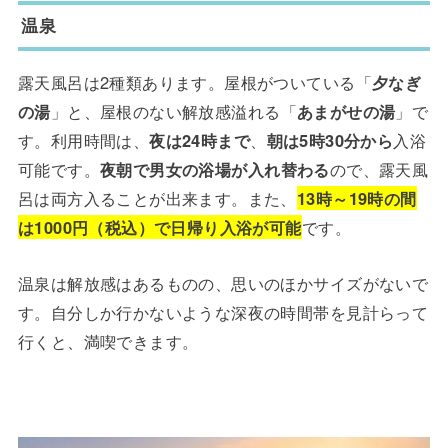
温泉
露天風呂は2種類あります。屋根がついている「
夕なぎ
の湯
」と、屋根のない解放感溢れる「
あまがせの湯
」で
す。利用時間は、
夜は24時まで
、
朝は5時30分から
入浴
可能です。
夜朝で男女の浴場が入れ替わる
ので、露天風
呂は両方入ることが出来ます。また、
13時～19時の間
は1000円（税込）で日帰り入浴が可能
です。
温泉は解放感はあるものの、思いのほかサイズがないで
す。自分しか行かないような深夜の時間帯を見計らって
行くと、満喫できます。