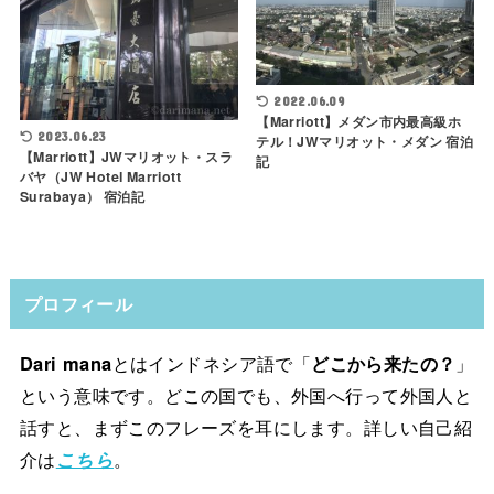
2022.06.09
【Marriott】メダン市内最高級ホ
2023.06.23
テル！JWマリオット・メダン 宿泊
【Marriott】JWマリオット・スラ
記
バヤ（JW Hotel Marriott
Surabaya） 宿泊記
プロフィール
Dari mana
とはインドネシア語で「
どこから来たの？
」
という意味です。どこの国でも、外国へ行って外国人と
話すと、まずこのフレーズを耳にします。詳しい自己紹
介は
こちら
。