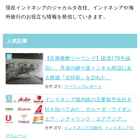
現在インドネシアのジャカルタ在住。インドネシアや海
外旅行のお役立ち情報を発信していきます。
人気記事
【兵庫横断ツーリング】国道176号線
沿い、丹波の鐘ケ坂トンネル周辺にあ
る廃墟『吉祥苑』を訪れた。
カテゴリ:
ツーリングレポート
インドネシア国内線の主要航空会社８
社を比べてみた。ガルーダ・ライオン
エア・シティリンク・エアアジア…
カテゴリ:
インドネシアの旅行
,
インドネシアの
マイレージ