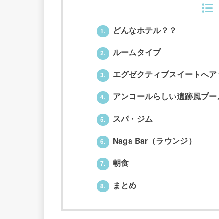
どんなホテル？？
1.
ルームタイプ
2.
エグゼクティブスイートへア
3.
アンコールらしい遺跡風プー
4.
スパ・ジム
5.
Naga Bar（ラウンジ）
6.
朝食
7.
まとめ
8.