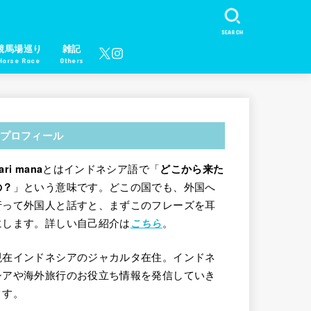
SEARCH
競馬場巡り
雑記
Horse Race
Others
プロフィール
とはインドネシア語で「
ari mana
どこから来た
」という意味です。どこの国でも、外国へ
の？
行って外国人と話すと、まずこのフレーズを耳
にします。詳しい自己紹介は
。
こちら
現在インドネシアのジャカルタ在住。インドネ
シアや海外旅行のお役立ち情報を発信していき
ます。