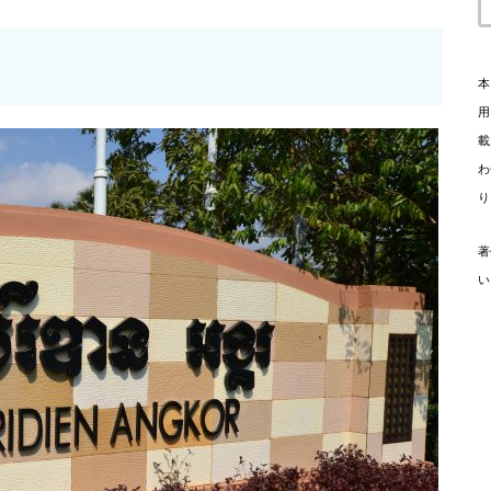
本
用
載
わ
り
著
い