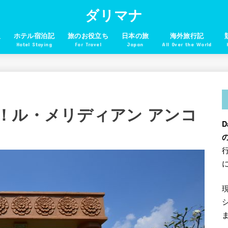
ダリマナ
報
ホテル宿泊記
旅のお役立ち
日本の旅
海外旅行記
Hotel Staying
For Travel
Japan
All Over the World
！ル・メリディアン アンコ
D