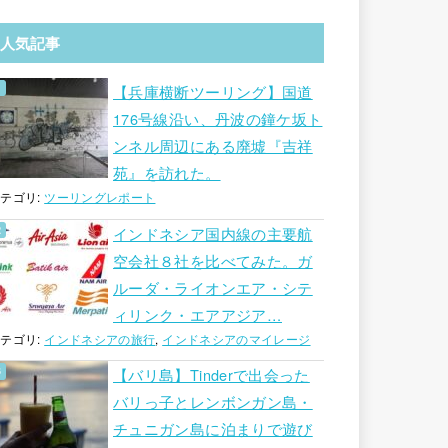
人気記事
【兵庫横断ツーリング】国道
176号線沿い、丹波の鐘ケ坂ト
ンネル周辺にある廃墟『吉祥
苑』を訪れた。
テゴリ:
ツーリングレポート
インドネシア国内線の主要航
空会社８社を比べてみた。ガ
ルーダ・ライオンエア・シテ
ィリンク・エアアジア…
テゴリ:
インドネシアの旅行
,
インドネシアのマイレージ
【バリ島】Tinderで出会った
バリっ子とレンボンガン島・
チュニガン島に泊まりで遊び