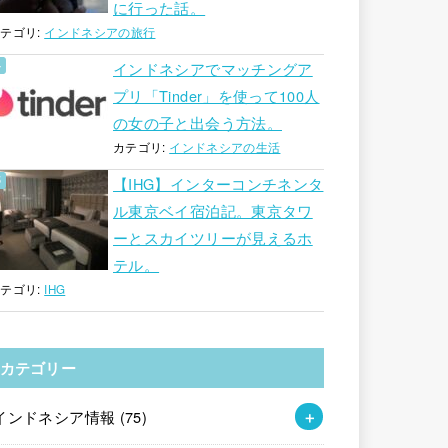
に行った話。
テゴリ:
インドネシアの旅行
インドネシアでマッチングア
プリ「Tinder」を使って100人
の女の子と出会う方法。
カテゴリ:
インドネシアの生活
【IHG】インターコンチネンタ
ル東京ベイ宿泊記。東京タワ
ーとスカイツリーが見えるホ
テル。
テゴリ:
IHG
カテゴリー
インドネシア情報
(75)