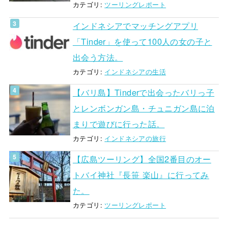
カテゴリ:
ツーリングレポート
インドネシアでマッチングアプリ
「Tinder」を使って100人の女の子と
出会う方法。
カテゴリ:
インドネシアの生活
【バリ島】Tinderで出会ったバリっ子
とレンボンガン島・チュニガン島に泊
まりで遊びに行った話。
カテゴリ:
インドネシアの旅行
【広島ツーリング】全国2番目のオー
トバイ神社『長笹 楽山』に行ってみ
た。
カテゴリ:
ツーリングレポート