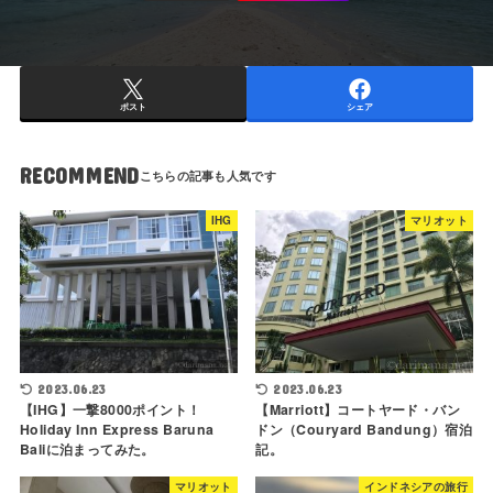
ポスト
シェア
RECOMMEND
IHG
マリオット
2023.06.23
2023.06.23
【IHG】一撃8000ポイント！
【Marriott】コートヤード・バン
Holiday Inn Express Baruna
ドン（Couryard Bandung）宿泊
Baliに泊まってみた。
記。
マリオット
インドネシアの旅行