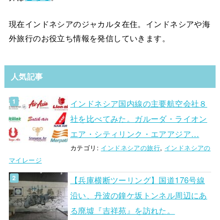
現在インドネシアのジャカルタ在住。インドネシアや海
外旅行のお役立ち情報を発信していきます。
人気記事
インドネシア国内線の主要航空会社８
社を比べてみた。ガルーダ・ライオン
エア・シティリンク・エアアジア…
カテゴリ:
インドネシアの旅行
,
インドネシアの
マイレージ
【兵庫横断ツーリング】国道176号線
沿い、丹波の鐘ケ坂トンネル周辺にあ
る廃墟『吉祥苑』を訪れた。