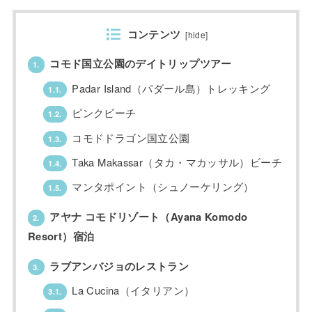
コンテンツ
[
hide
]
コモド国立公園のデイトリップツアー
1.
Padar Island（パダール島）トレッキング
1.1.
ピンクビーチ
1.2.
コモドドラゴン国立公園
1.3.
Taka Makassar（タカ・マカッサル）ビーチ
1.4.
マンタポイント（シュノーケリング）
1.5.
アヤナ コモドリゾート（Ayana Komodo
2.
Resort）宿泊
ラブアンバジョのレストラン
3.
La Cucina（イタリアン）
3.1.