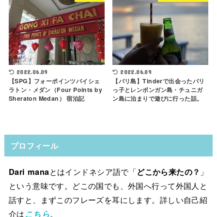
2022.06.09
2022.06.09
【SPG】フォーポインツバイシェ
【バリ島】Tinderで出会ったバリ
ラトン・メダン（Four Points by
っ子とレンボンガン島・チュニガ
Sheraton Medan） 宿泊記
ン島に泊まりで遊びに行った話。
プロフィール
Dari mana
とはインドネシア語で「
どこから来たの？
」
という意味です。どこの国でも、外国へ行って外国人と
話すと、まずこのフレーズを耳にします。詳しい自己紹
介は
こちら
。