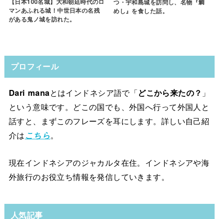
【日本100名城】大和朝廷時代のロ
つ・宇和島城を訪問し、名物『鯛
マンあふれる城！中世日本の名残
めし』を食した話。
がある鬼ノ城を訪れた。
プロフィール
Dari mana
とはインドネシア語で「
どこから来たの？
」
という意味です。どこの国でも、外国へ行って外国人と
話すと、まずこのフレーズを耳にします。詳しい自己紹
介は
こちら
。
現在インドネシアのジャカルタ在住。インドネシアや海
外旅行のお役立ち情報を発信していきます。
人気記事