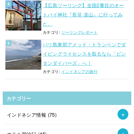
【広島ツーリング】全国2番目のオー
トバイ神社『長笹 楽山』に行ってみ
た。
カテゴリ:
ツーリングレポート
バリ島東部アメッド・トランベンでダ
イビングライセンスを取るなら「ビン
タンダイバーズ」へ！
カテゴリ:
インドネシアの旅行
カテゴリー
インドネシア情報
(75)
ホテル宿泊記
(45)