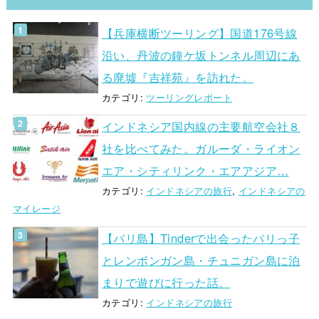
【兵庫横断ツーリング】国道176号線
沿い、丹波の鐘ケ坂トンネル周辺にあ
る廃墟『吉祥苑』を訪れた。
カテゴリ:
ツーリングレポート
インドネシア国内線の主要航空会社８
社を比べてみた。ガルーダ・ライオン
エア・シティリンク・エアアジア…
カテゴリ:
インドネシアの旅行
,
インドネシアの
マイレージ
【バリ島】Tinderで出会ったバリっ子
とレンボンガン島・チュニガン島に泊
まりで遊びに行った話。
カテゴリ:
インドネシアの旅行