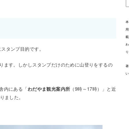
本
用
載
わ
にスタンプ目的です。
り
あります。しかしスタンプだけのために山登りをするの
著
い
舎内にある「
わだやま観光案内所
（9時～17時）」と近
ありました。