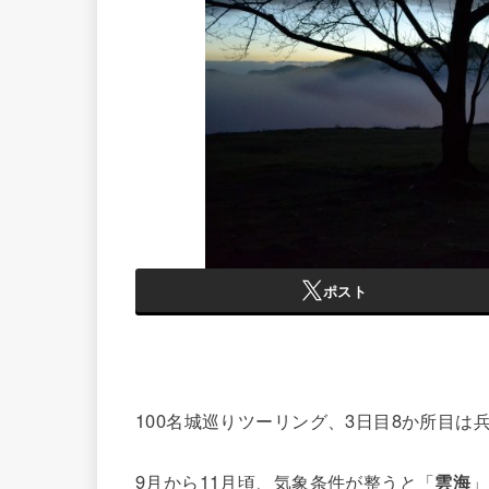
ポスト
100名城巡りツーリング、3日目8か所目
9月から11月頃、気象条件が整うと「
雲海
」