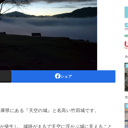
カ
シェア
カ
は兵庫県にある『天空の城』と名高い竹田城です。
が発生し、城跡がまるで天空に浮かぶ城に見えること