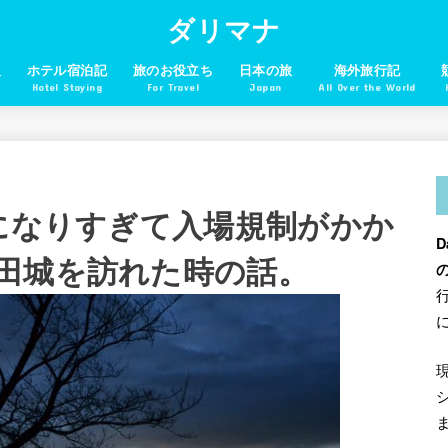
ダリマナ
報
ホテル宿泊記
旅のお役立ち
日本の旅
海外旅行記
Hotel Staying
For Travel
Japan
All Over the World
名になりすぎて入場規制がかか
D
田城を訪れた時の話。