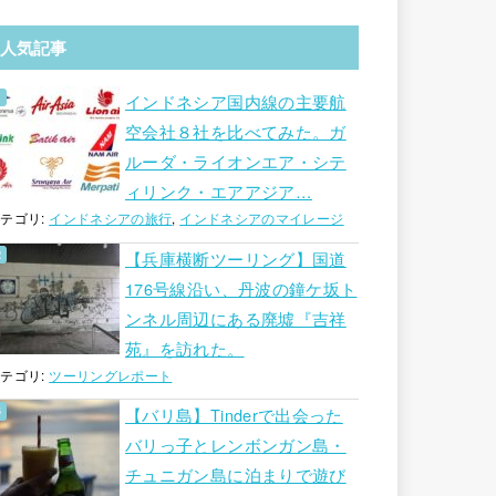
人気記事
インドネシア国内線の主要航
空会社８社を比べてみた。ガ
ルーダ・ライオンエア・シテ
ィリンク・エアアジア…
テゴリ:
インドネシアの旅行
,
インドネシアのマイレージ
【兵庫横断ツーリング】国道
176号線沿い、丹波の鐘ケ坂ト
ンネル周辺にある廃墟『吉祥
苑』を訪れた。
テゴリ:
ツーリングレポート
【バリ島】Tinderで出会った
バリっ子とレンボンガン島・
チュニガン島に泊まりで遊び