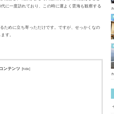
時代に一度訪れており、この時に運よく雲海も観察する
カ
するために立ち寄っただけです。ですが、せっかくなの
します。
コンテンツ
[
hide
]
カ