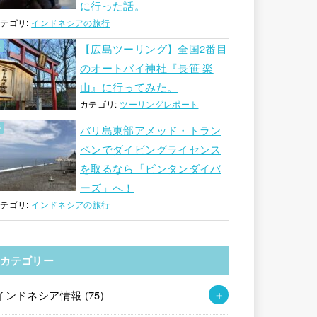
に行った話。
テゴリ:
インドネシアの旅行
【広島ツーリング】全国2番目
のオートバイ神社『長笹 楽
山』に行ってみた。
カテゴリ:
ツーリングレポート
バリ島東部アメッド・トラン
ベンでダイビングライセンス
を取るなら「ビンタンダイバ
ーズ」へ！
テゴリ:
インドネシアの旅行
カテゴリー
インドネシア情報
(75)