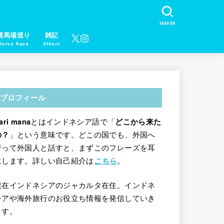
SEARCH
競馬場巡り
雑記
Horse Race
Others
プロフィール
とはインドネシア語で「
ari mana
どこから来た
」という意味です。どこの国でも、外国へ
の？
行って外国人と話すと、まずこのフレーズを耳
にします。詳しい自己紹介は
。
こちら
現在インドネシアのジャカルタ在住。インドネ
シアや海外旅行のお役立ち情報を発信していき
ます。