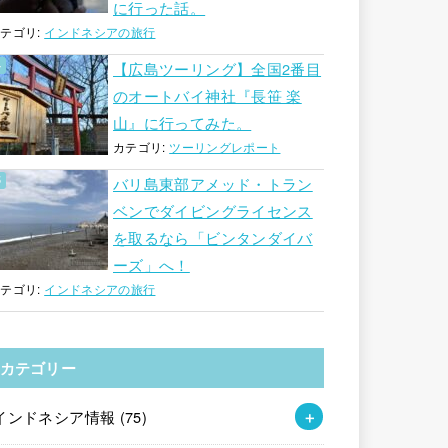
に行った話。
テゴリ:
インドネシアの旅行
【広島ツーリング】全国2番目
のオートバイ神社『長笹 楽
山』に行ってみた。
カテゴリ:
ツーリングレポート
バリ島東部アメッド・トラン
ベンでダイビングライセンス
を取るなら「ビンタンダイバ
ーズ」へ！
テゴリ:
インドネシアの旅行
カテゴリー
インドネシア情報
(75)