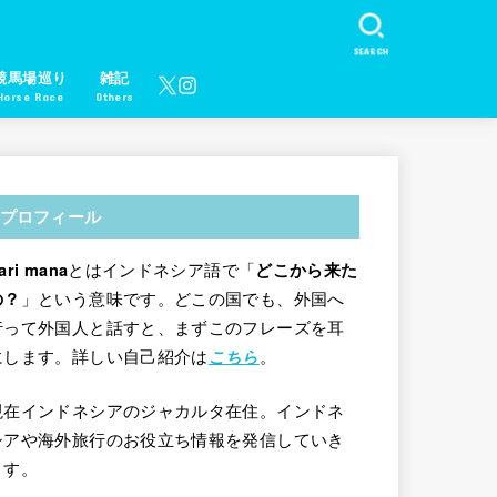
SEARCH
競馬場巡り
雑記
Horse Race
Others
プロフィール
とはインドネシア語で「
ari mana
どこから来た
」という意味です。どこの国でも、外国へ
の？
行って外国人と話すと、まずこのフレーズを耳
にします。詳しい自己紹介は
。
こちら
現在インドネシアのジャカルタ在住。インドネ
シアや海外旅行のお役立ち情報を発信していき
ます。