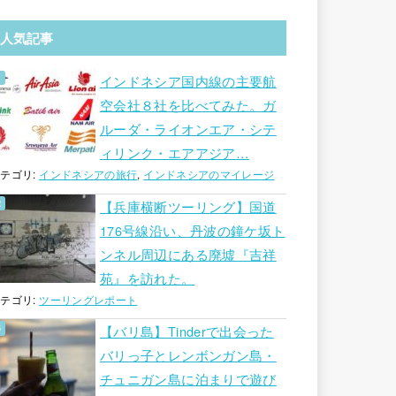
人気記事
インドネシア国内線の主要航
空会社８社を比べてみた。ガ
ルーダ・ライオンエア・シテ
ィリンク・エアアジア…
テゴリ:
インドネシアの旅行
,
インドネシアのマイレージ
【兵庫横断ツーリング】国道
176号線沿い、丹波の鐘ケ坂ト
ンネル周辺にある廃墟『吉祥
苑』を訪れた。
テゴリ:
ツーリングレポート
【バリ島】Tinderで出会った
バリっ子とレンボンガン島・
チュニガン島に泊まりで遊び