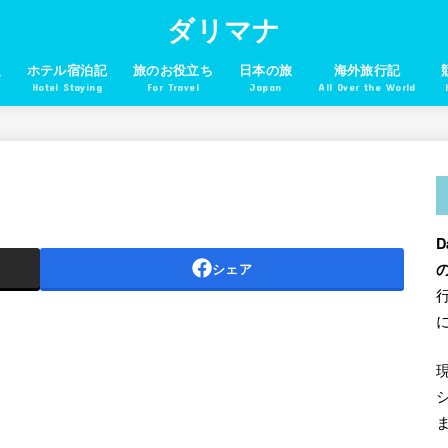
ダリマナ
報
ホテル宿泊記
旅のお役立ち
日本の旅
海外旅行記
Hotel Staying
For Travel
Japan
All Over the World
D
シェア