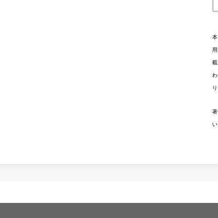
本
用
載
わ
り
著
い