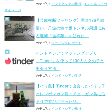
カテゴリ:
インドネシアの旅行
,
インドネシアの
マイレージ
【兵庫横断ツーリング】国道176号線
沿い、丹波の鐘ケ坂トンネル周辺にあ
る廃墟『吉祥苑』を訪れた。
カテゴリ:
ツーリングレポート
インドネシアでマッチングアプリ
「Tinder」を使って100人の女の子と
出会う方法。
カテゴリ:
インドネシアの生活
【バリ島】Tinderで出会ったバリっ子
とレンボンガン島・チュニガン島に泊
まりで遊びに行った話。
カテゴリ:
インドネシアの旅行