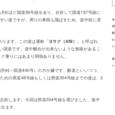
ら5分ほど国道56号線を走り、右折して国道197号線に
やすい道ですが、周りの車両も飛ばすため、道中前に遅
本
用
載
わ
に入ります。この道は通称「
ヨサク（439）
」と呼ばれ、
り
長い国道です。道中離合が出来ないような狭路があるこ
イク乗りにはあまり関係ありません。
著
い
芳峠～国道440号）の方が嫌です。酷道といいつつ、
ための県道48号線もしくは県道304号線までの道は、2
を左折します。今回は県道304号線を選びました。途中
に出ます。