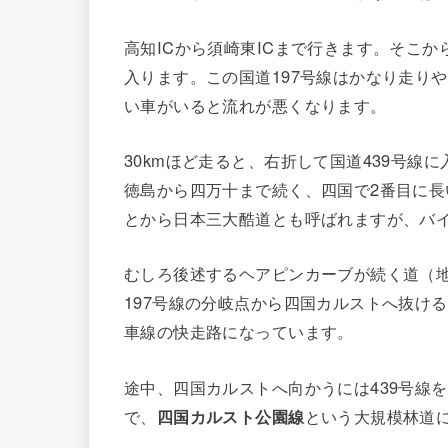
高知ICから須崎東ICまで行きます。そこか
入ります。この国道197号線はかなり走り
い車がいると流れが悪くなります。
30kmほど走ると、右折して国道439号線
徳島から四万十まで続く、四国で2番目に
とから日本三大酷道とも呼ばれますが、バ
むしろ後述するヘアピンカーブが続く道（地
197号線の分岐点から四国カルストへ抜ける
車線の快走路になっています。
途中、四国カルストへ向かうには439号線
で、
四国カルスト公園線
という大規模林道