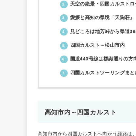
天空の絶景・四国カルストロ
2.
愛媛と高知の県境「天狗荘」
3.
見どころは地芳峠から県道38
4.
四国カルスト～松山市内
5.
国道440号線は標識通りの方
6.
四国カルストツーリングまと
7.
高知市内～四国カルスト
高知市内から四国カルストへ向かう経路は