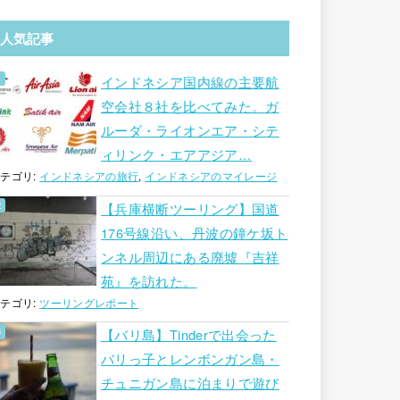
人気記事
インドネシア国内線の主要航
空会社８社を比べてみた。ガ
ルーダ・ライオンエア・シテ
ィリンク・エアアジア…
テゴリ:
インドネシアの旅行
,
インドネシアのマイレージ
【兵庫横断ツーリング】国道
176号線沿い、丹波の鐘ケ坂ト
ンネル周辺にある廃墟『吉祥
苑』を訪れた。
テゴリ:
ツーリングレポート
【バリ島】Tinderで出会った
バリっ子とレンボンガン島・
チュニガン島に泊まりで遊び