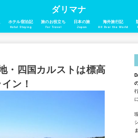
ダリマナ
報
ホテル宿泊記
旅のお役立ち
日本の旅
海外旅行記
Hotel Staying
For Travel
Japan
All Over the World
地・四国カルストは標高
D
ライン！