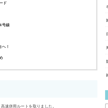
ード
4号線
向へ！
め
、高速併用ルートを取りました。