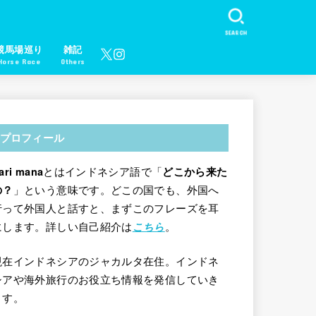
SEARCH
競馬場巡り
雑記
Horse Race
Others
プロフィール
とはインドネシア語で「
ari mana
どこから来た
」という意味です。どこの国でも、外国へ
の？
行って外国人と話すと、まずこのフレーズを耳
にします。詳しい自己紹介は
。
こちら
現在インドネシアのジャカルタ在住。インドネ
シアや海外旅行のお役立ち情報を発信していき
ます。