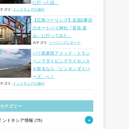
に行った話。
テゴリ:
インドネシアの旅行
【広島ツーリング】全国2番目
のオートバイ神社『長笹 楽
山』に行ってみた。
カテゴリ:
ツーリングレポート
バリ島東部アメッド・トラン
ベンでダイビングライセンス
を取るなら「ビンタンダイバ
ーズ」へ！
テゴリ:
インドネシアの旅行
カテゴリー
インドネシア情報
(75)