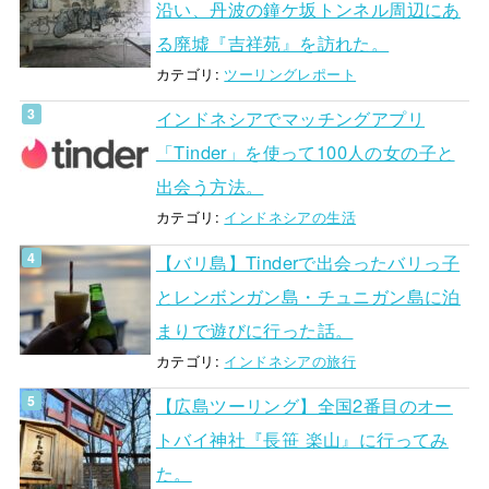
沿い、丹波の鐘ケ坂トンネル周辺にあ
る廃墟『吉祥苑』を訪れた。
カテゴリ:
ツーリングレポート
インドネシアでマッチングアプリ
「Tinder」を使って100人の女の子と
出会う方法。
カテゴリ:
インドネシアの生活
【バリ島】Tinderで出会ったバリっ子
とレンボンガン島・チュニガン島に泊
まりで遊びに行った話。
カテゴリ:
インドネシアの旅行
【広島ツーリング】全国2番目のオー
トバイ神社『長笹 楽山』に行ってみ
た。