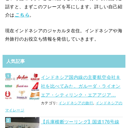
話すと、まずこのフレーズを耳にします。詳しい自己紹
介は
こちら
。
現在インドネシアのジャカルタ在住。インドネシアや海
外旅行のお役立ち情報を発信していきます。
人気記事
インドネシア国内線の主要航空会社８
社を比べてみた。ガルーダ・ライオン
エア・シティリンク・エアアジア…
カテゴリ:
インドネシアの旅行
,
インドネシアの
マイレージ
【兵庫横断ツーリング】国道176号線